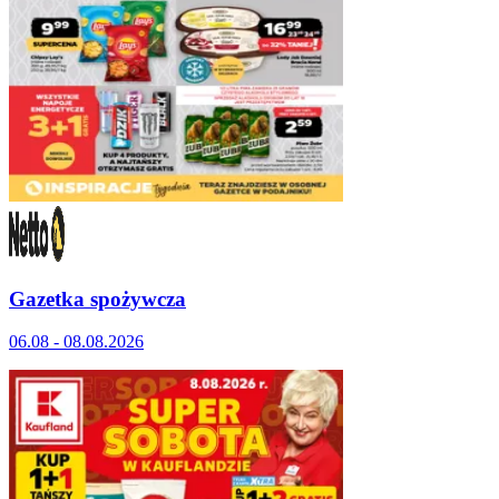
Gazetka spożywcza
06.08 - 08.08.2026