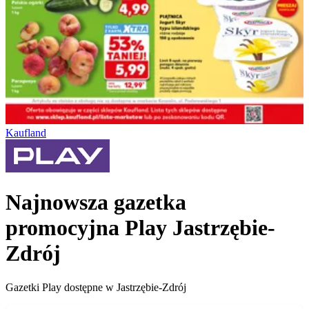
Kaufland
Najnowsza gazetka
promocyjna Play Jastrzębie-
Zdrój
Gazetki Play dostępne w Jastrzębie-Zdrój