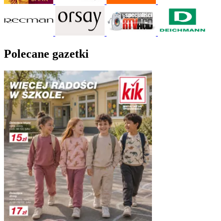
Polecane gazetki