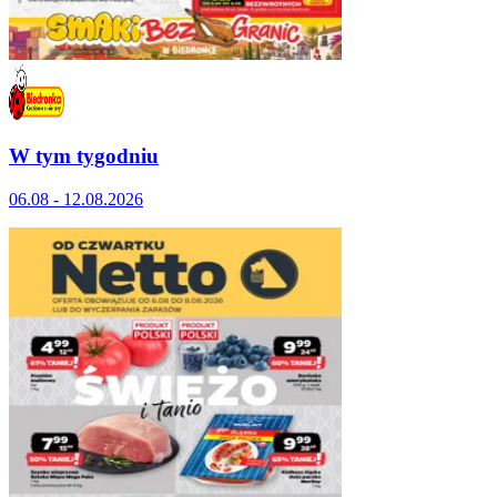
W tym tygodniu
06.08 - 12.08.2026