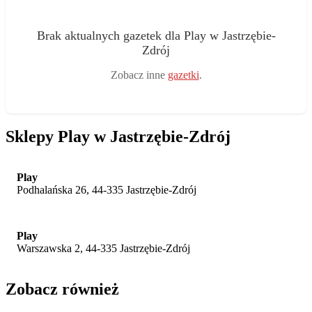
Brak aktualnych gazetek dla Play w Jastrzębie-
Zdrój
Zobacz inne
gazetki
.
Sklepy Play w Jastrzębie-Zdrój
Play
Podhalańska 26, 44-335 Jastrzębie-Zdrój
Play
Warszawska 2, 44-335 Jastrzębie-Zdrój
Zobacz również