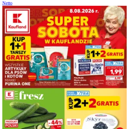
Netto