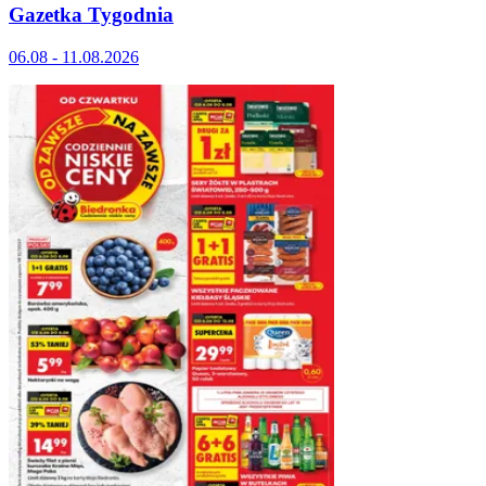
Gazetka Tygodnia
06.08 - 11.08.2026