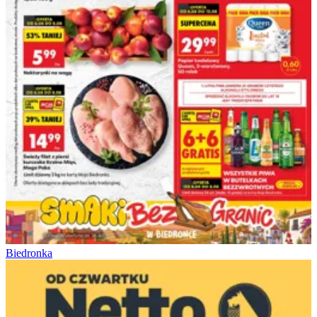
Biedronka