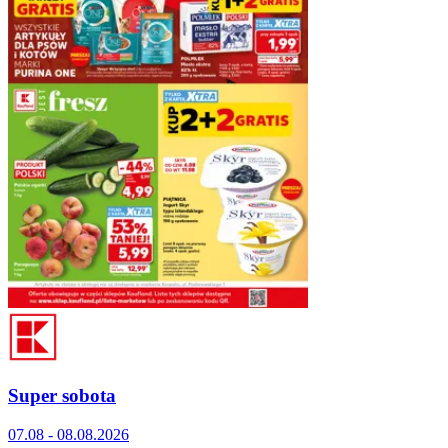
Super sobota
07.08 - 08.08.2026