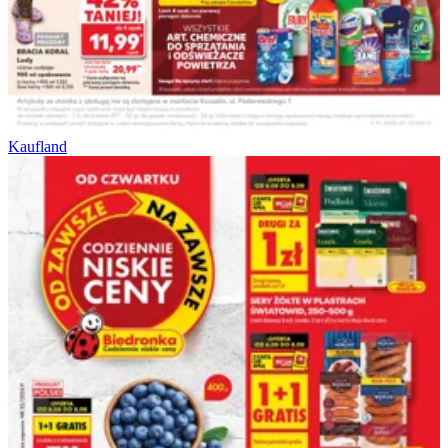
Kaufland