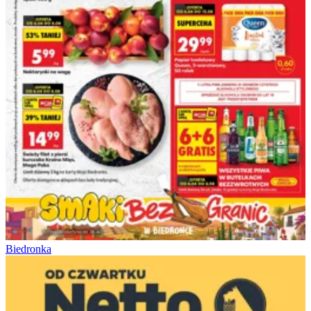
Biedronka