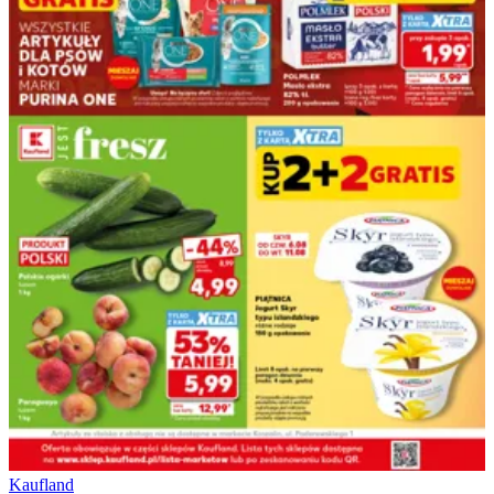
Kaufland