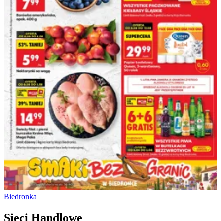
Biedronka
Sieci Handlowe