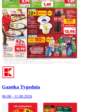
Gazetka Tygodnia
06.08 - 11.08.2026