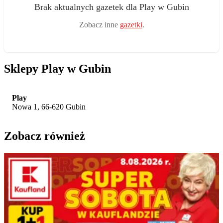
Brak aktualnych gazetek dla Play w Gubin
Zobacz inne
gazetki
.
Sklepy Play w Gubin
Play
Nowa 1, 66-620 Gubin
Zobacz również