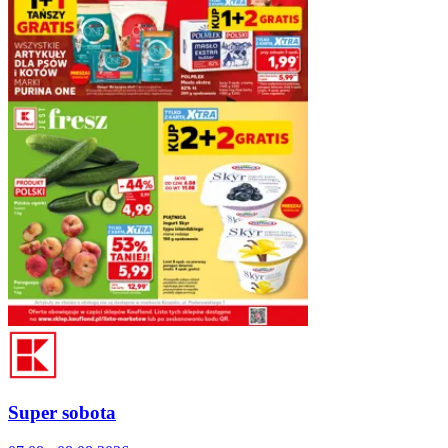
Super sobota