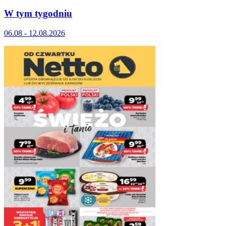
W tym tygodniu
06.08 - 12.08.2026