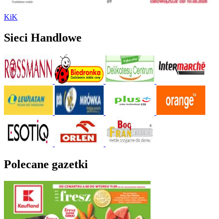
KiK
Sieci Handlowe
Polecane gazetki