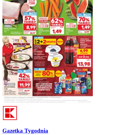
Gazetka Tygodnia