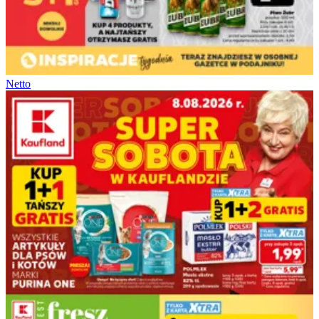
Netto