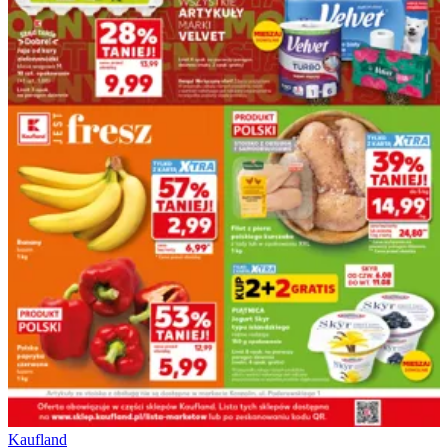
Kaufland