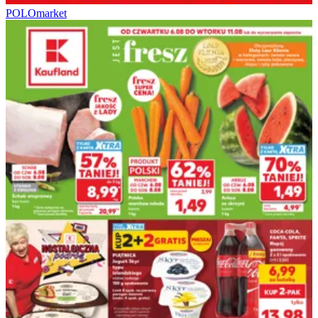
POLOmarket