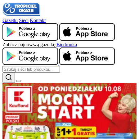
Gazetki
Sieci
Kontakt
Zobacz najnowszą gazetkę
Biedronka